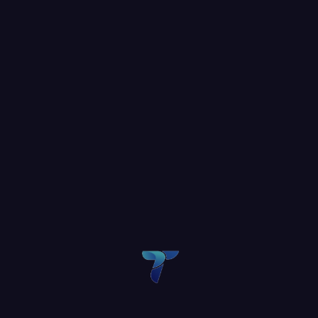
El cumplimiento laboral no es solo una obligación legal,
sino una estrategia esencial para proteger a las PYMES
de riesgos económicos y reputacionales. En muchos
casos, las sanciones por incumplimientos en temas
laborales o de seguridad social pueden representar
READ MORE
26 NOVIEMBRE, 2024
ADMINTALENTS
LEAVE A COMMENT
CÓMO LA GESTIÓN DE