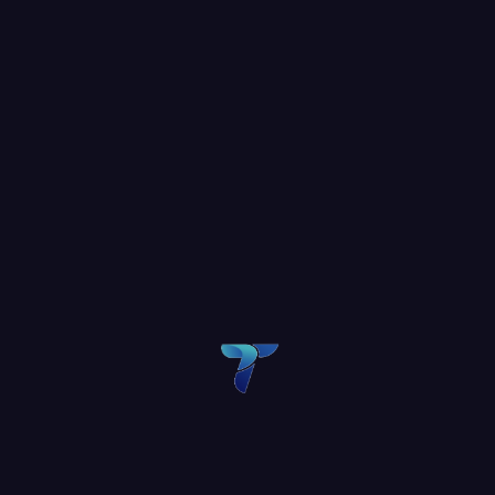
sus objetivos estratégicos y crecer de manera sostenible.
POSTED IN:
SIN CATEGORÍA
LEAVE A COMMENT